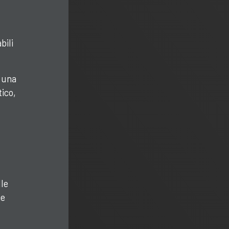
bili
o una
tico,
lle
me