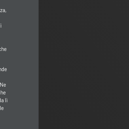
za,
i
che
ande
 Ne
che
a lì
le