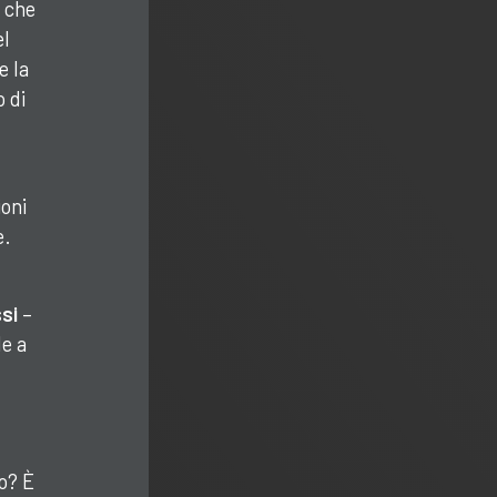
, che
el
e la
 di
ioni
e.
si
–
de a
o? È