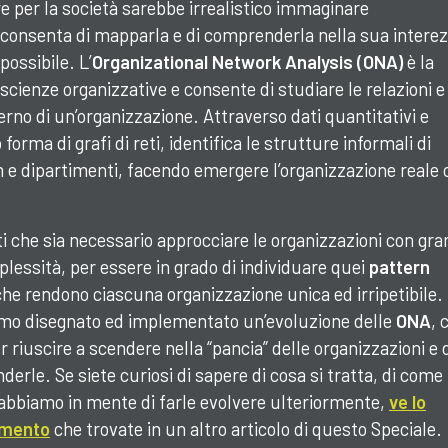
e per la società sarebbe irrealistico immaginare
 consenta di mapparla e di comprenderla nella sua interez
possibile. L’
Organizational Network Analysis
(ONA)
è la
scienze organizzative e consente di studiare le relazioni e 
terno di un’organizzazione. Attraverso dati quantitativi e
forma di grafi di reti, identifica le strutture informali di
am e dipartimenti, facendo emergere l’organizzazione reale 
i che sia necessario approcciare le organizzazioni con gr
plessità, per essere in grado di individuare quei
pattern
che rendono ciascuna organizzazione unica ed irripetibile.
amo disegnato ed implementato un’evoluzione delle
ONA
, 
er riuscire a scendere nella “pancia” delle organizzazioni e d
derle. Se siete curiosi di sapere di cosa si tratta, di come 
 abbiamo in mente di farle evolvere ulteriormente,
ve lo
imento
che trovate in un altro articolo di questo Speciale.