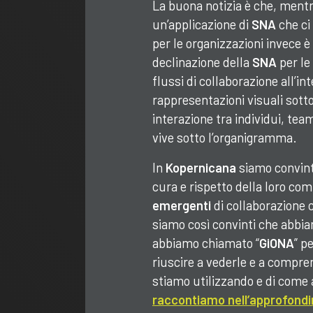
La buona notizia è che, mentr
un’applicazione di
SNA
che ci
per le organizzazioni invece è 
declinazione della
SNA
per le 
flussi di collaborazione all’in
rappresentazioni visuali sotto 
interazione tra individui, te
vive sotto l’organigramma.
In
Kopernicana
siamo convint
cura e rispetto della loro com
emergenti
di collaborazione 
siamo così convinti che abbi
abbiamo chiamato “
GiONA
” p
riuscire a vederle e a compren
stiamo utilizzando e di come
raccontiamo nell’approfond