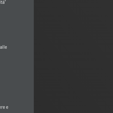
tà”
alle
re e