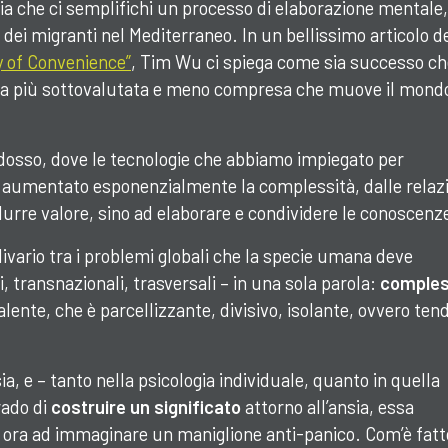
oia che ci semplifichi un processo di elaborazione mentale
o dei migranti nel Mediterraneo. In un bellissimo articolo d
y of Convenience”
, Tim Wu ci spiega come sia successo ch
rza più sottovalutata e meno compresa che muove il mondo
dosso, dove le tecnologie che abbiamo impiegato per
o aumentato esponenzialmente la complessità, dalle relaz
durre valore, sino ad elaborare e condividere le conoscenz
ivario tra i problemi globali che la specie umana deve
, transnazionali, trasversali – in una sola parola:
comples
alente, che è parcellizzante, divisivo, isolante, ovvero ten
a, e – tanto nella psicologia individuale, quanto in quella
rado di
costruire un significato
attorno all’ansia, essa
 ora ad immaginare un maniglione anti-panico. Com’è fatt