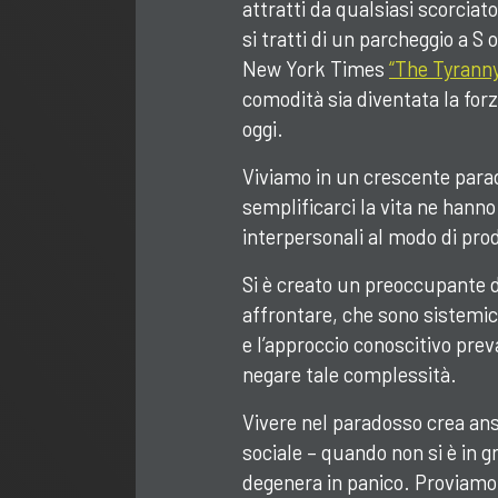
attratti da qualsiasi scorciat
si tratti di un parcheggio a S 
New York Times
“The Tyrann
comodità sia diventata la fo
oggi.
Viviamo in un crescente para
semplificarci la vita ne hann
interpersonali al modo di pro
Si è creato un preoccupante d
affrontare, che sono sistemici
e l’approccio conoscitivo prev
negare tale complessità
.
Vivere nel paradosso crea ansi
sociale – quando non si è in g
degenera in panico. Proviamo