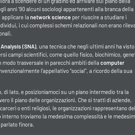
ra a scendere di un gradino ed arrivare sul piano della
egli anni ‘90 alcuni sociologi appartenenti alla branca della
d applicare la
network science
per riuscire a studiare i
ividui, i cui complessi schemi relazionali non erano rileva
onali.
 Analysis (SNA)
, una tecnica che negli ultimi anni ha vist
rsi campi scientifici, come quello fisico, biochimico, gene
 modo trasversale in parecchi ambiti della
computer
enzionalmente l’appellativo “social”, a ricordo della sua
 di lato, e posizioniamoci su un piano intermedio tra la
vvero il piano delle organizzazioni. Che si tratti di aziende,
carceri o enti religiosi, le organizzazioni rappresentano de
ro interno troviamo la medesima complessità e le medesi
 parlato finora.