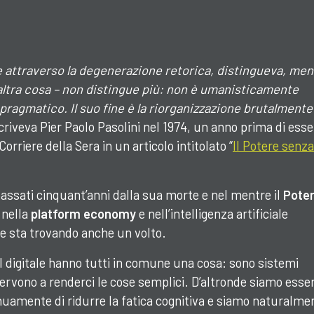
e attraverso la degenerazione retorica, distingueva, ment
altra cosa – non distingue più: non è umanisticamente
ragmatico. Il suo fine è la riorganizzazione brutalmente
scriveva Pier Paolo Pasolini nel 1974, un anno prima di esse
rriere della Sera in un articolo intitolato “
Il Potere senza
ssati cinquant’anni dalla sua morte e nel mentre il
Pote
 nella
platform economy
e nell’intelligenza artificiale
rse sta trovando anche un volto.
el digitale hanno tutti in comune una cosa: sono sistemi
ervono a renderci le cose semplici. D’altronde siamo esser
nuamente di ridurre la fatica cognitiva e siamo naturalme