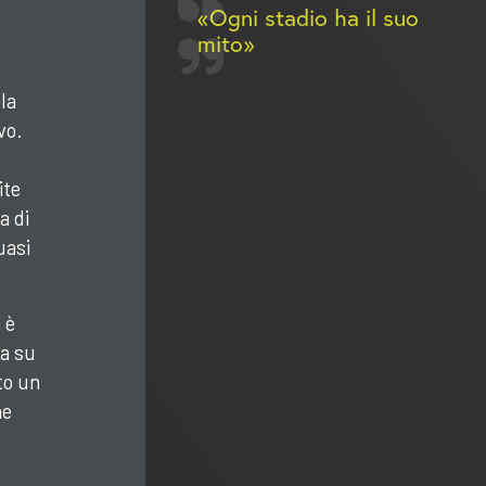
Ogni stadio ha il suo
mito
la
vo.
ite
a di
uasi
 è
ia su
to un
he