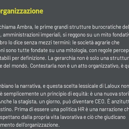
organizzazione
 chiama Ambra, le prime grandi strutture burocratiche del
i, amministrazioni imperiali, si reggono su un mito fondati
ibro lo dice senza mezzi termini: le società agrarie che
i sono tutte fondate su una mitologia, con regole percep
bili per definizione. La gerarchia non è solo una struttur
ine del mondo. Contestarla non è un atto organizzativo, è q
biano la narrativa, e questa scelta lessicale di Laloux non
è semplicemente un principio di equità: è una nuova stor
 Anche la stagista, un giorno, può diventare CEO. È anzitut
estino. Prima di essere una politica HR è una narrazione c
spettano dalla propria vita lavorativa e ciò che giudicano
amento dell’organizzazione.