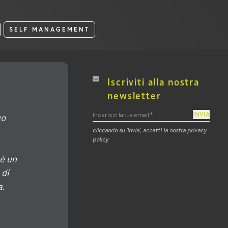
SELF MANAGEMENT
Iscriviti alla nostra
newsletter
INVIA
vo
cliccando su ‘invia’, accetti la nostra privacy
policy
 è un
 di
a.