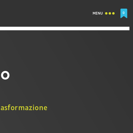
0
MENU
no
trasformazione