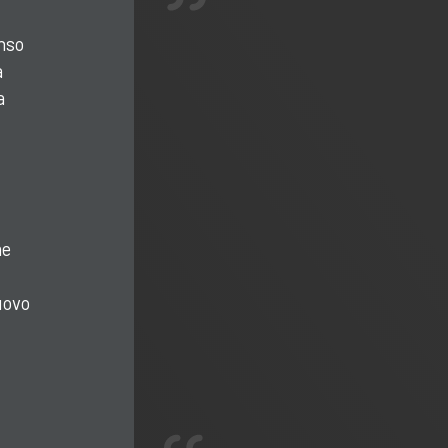
nso
a
a
me
uovo