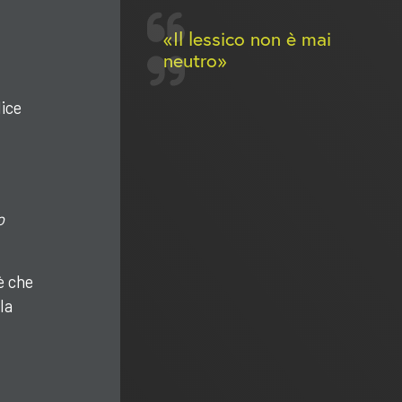
Il lessico non è mai
neutro
dice
o
è che
la