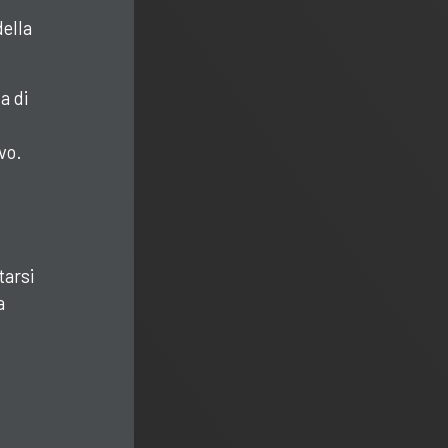
della
a di
vo.
tarsi
a