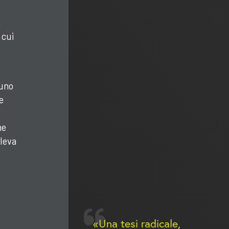
a
 cui
 uno
e
me
 leva
Una tesi radicale,