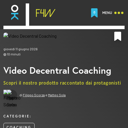
0
MENU
giovedì 11 giugno 2026
10
minuti
Video Decentral Coaching
Scopri il nostro prodotto raccontato dai protagonisti
di
Filippo Scorza
e
Matteo Sola
CATEGORIE:
COACHING