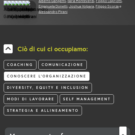
Alberto Gangemi
,
Ilaria Monteverdi
,
Filippo Capriotti
,
Emanuela Donetti
,
Joshua Volpara
,
Filippo Scorza
e
Alessandro Pirani
Ciò di cui ci occupiamo:
COACHING
COMUNICAZIONE
CONOSCERE L'ORGANIZZAZIONE
DIVERSITY, EQUITY E INCLUSION
MODI DI LAVORARE
SELF MANAGEMENT
STRATEGIA E ALLINEAMENTO